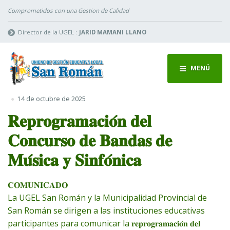
Comprometidos con una Gestion de Calidad
Director de la UGEL :
JARID MAMANI LLANO
MENÚ
14 de octubre de 2025
𝐑𝐞𝐩𝐫𝐨𝐠𝐫𝐚𝐦𝐚𝐜𝐢𝐨́𝐧 𝐝𝐞𝐥
𝐂𝐨𝐧𝐜𝐮𝐫𝐬𝐨 𝐝𝐞 𝐁𝐚𝐧𝐝𝐚𝐬 𝐝𝐞
𝐌𝐮́𝐬𝐢𝐜𝐚 𝐲 𝐒𝐢𝐧𝐟𝐨́𝐧𝐢𝐜𝐚
𝐂𝐎𝐌𝐔𝐍𝐈𝐂𝐀𝐃𝐎
La UGEL San Román y la Municipalidad Provincial de
San Román se dirigen a las instituciones educativas
participantes para comunicar la 𝐫𝐞𝐩𝐫𝐨𝐠𝐫𝐚𝐦𝐚𝐜𝐢𝐨́𝐧 𝐝𝐞𝐥