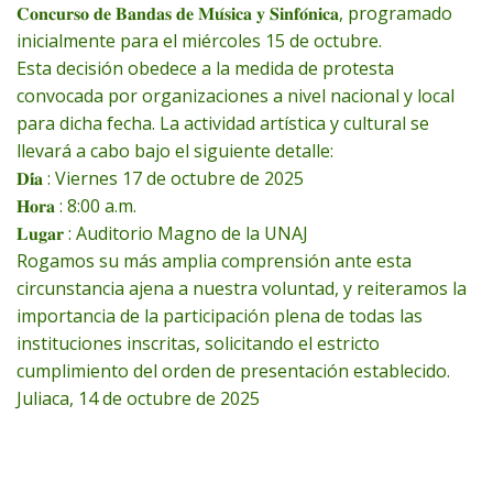
𝐂𝐨𝐧𝐜𝐮𝐫𝐬𝐨 𝐝𝐞 𝐁𝐚𝐧𝐝𝐚𝐬 𝐝𝐞 𝐌𝐮́𝐬𝐢𝐜𝐚 𝐲 𝐒𝐢𝐧𝐟𝐨́𝐧𝐢𝐜𝐚, programado
inicialmente para el miércoles 15 de octubre.
Esta decisión obedece a la medida de protesta
convocada por organizaciones a nivel nacional y local
para dicha fecha. La actividad artística y cultural se
llevará a cabo bajo el siguiente detalle:
𝐃𝐢́𝐚 : Viernes 17 de octubre de 2025
𝐇𝐨𝐫𝐚 : 8:00 a.m.
𝐋𝐮𝐠𝐚𝐫 : Auditorio Magno de la UNAJ
Rogamos su más amplia comprensión ante esta
circunstancia ajena a nuestra voluntad, y reiteramos la
importancia de la participación plena de todas las
instituciones inscritas, solicitando el estricto
cumplimiento del orden de presentación establecido.
Juliaca, 14 de octubre de 2025