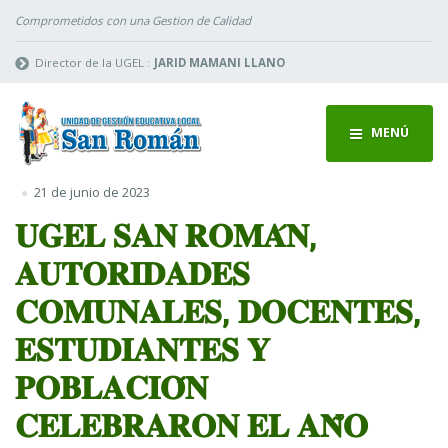
Comprometidos con una Gestion de Calidad
Director de la UGEL :
JARID MAMANI LLANO
MENÚ
21 de junio de 2023
𝐔𝐆𝐄𝐋 𝐒𝐀𝐍 𝐑𝐎𝐌𝐀́𝐍,
𝐀𝐔𝐓𝐎𝐑𝐈𝐃𝐀𝐃𝐄𝐒
𝐂𝐎𝐌𝐔𝐍𝐀𝐋𝐄𝐒, 𝐃𝐎𝐂𝐄𝐍𝐓𝐄𝐒,
𝐄𝐒𝐓𝐔𝐃𝐈𝐀𝐍𝐓𝐄𝐒 𝐘
𝐏𝐎𝐁𝐋𝐀𝐂𝐈𝐎́𝐍
𝐂𝐄𝐋𝐄𝐁𝐑𝐀𝐑𝐎𝐍 𝐄𝐋 𝐀𝐍̃𝐎