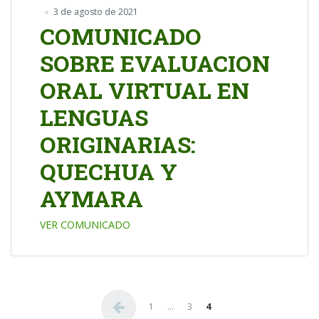
3 de agosto de 2021
COMUNICADO
SOBRE EVALUACION
ORAL VIRTUAL EN
LENGUAS
ORIGINARIAS:
QUECHUA Y
AYMARA
VER COMUNICADO
Paginación de entradas
1
…
3
4