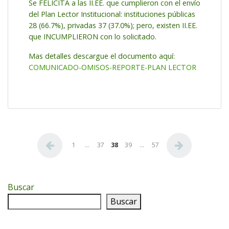
Se FELICITA a las II.EE. que cumplieron con el envío
del Plan Lector Institucional: instituciones públicas
28 (66.7%), privadas 37 (37.0%); pero, existen II.EE.
que INCUMPLIERON con lo solicitado.
Mas detalles descargue el documento aquí:
COMUNICADO-OMISOS-REPORTE-PLAN LECTOR
Paginación de entradas
1
…
37
38
39
…
57
Buscar
Buscar