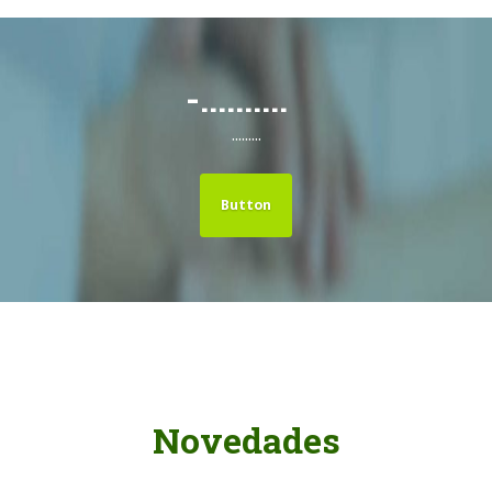
-..........
.........
Button
Novedades