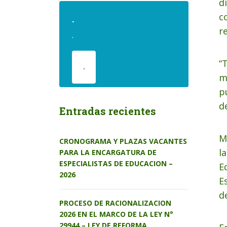
d
c
.
r
.
“
.
m
p
d
Entradas recientes
M
CRONOGRAMA Y PLAZAS VACANTES
l
PARA LA ENCARGATURA DE
ESPECIALISTAS DE EDUCACION –
E
2026
E
de
PROCESO DE RACIONALIZACION
2026 EN EL MARCO DE LA LEY N°
29944 – LEY DE REFORMA