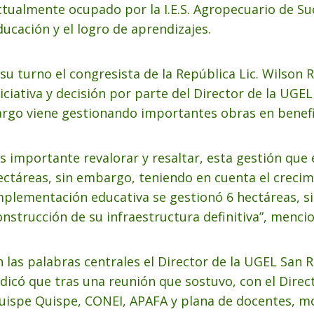
ctualmente ocupado por la I.E.S. Agropecuario de Such
ducación y el logro de aprendizajes.
 su turno el congresista de la República Lic. Wilson
niciativa y decisión por parte del Director de la UG
argo viene gestionando importantes obras en benefic
Es importante revalorar y resaltar, esta gestión que e
ectáreas, sin embargo, teniendo en cuenta el crecim
mplementación educativa se gestionó 6 hectáreas, sie
onstrucción de su infraestructura definitiva”, menci
n las palabras centrales el Director de la UGEL San 
ndicó que tras una reunión que sostuvo, con el Directo
uispe Quispe, CONEI, APAFA y plana de docentes, mo