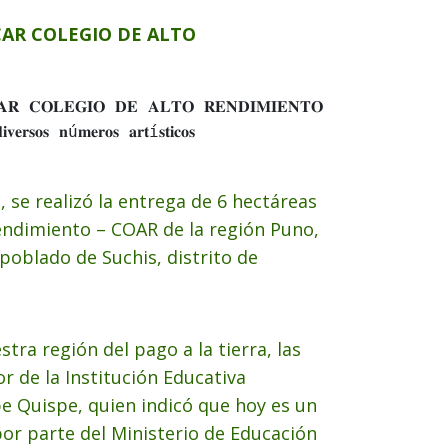
AR COLEGIO DE ALTO
𝐀𝐑 𝐂𝐎𝐋𝐄𝐆𝐈𝐎 𝐃𝐄 𝐀𝐋𝐓𝐎 𝐑𝐄𝐍𝐃𝐈𝐌𝐈𝐄𝐍𝐓𝐎 - 𝐂𝐎𝐀𝐑 𝐏𝐔𝐍
𝐯𝐞𝐫𝐬𝐨𝐬 𝐧ú𝐦𝐞𝐫𝐨𝐬 𝐚𝐫𝐭í𝐬𝐭𝐢𝐜𝐨𝐬

 se realizó la entrega de 6 hectáreas
Rendimiento – COAR de la región Puno,
 poblado de Suchis, distrito de
tra región del pago a la tierra, las
r de la Institución Educativa
e Quispe, quien indicó que hoy es un
por parte del Ministerio de Educación