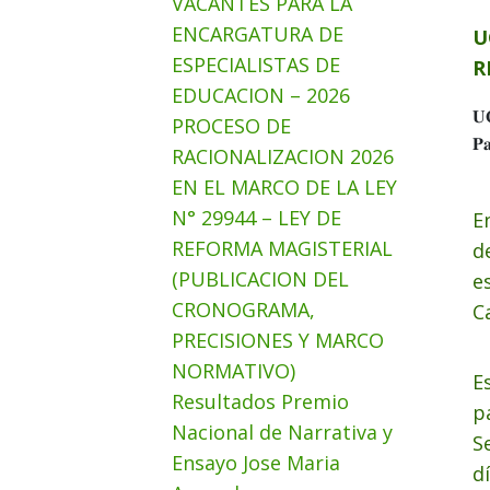
VACANTES PARA LA
ENCARGATURA DE
U
ESPECIALISTAS DE
R
EDUCACION – 2026
𝐔
PROCESO DE
𝐏
RACIONALIZACION 2026
EN EL MARCO DE LA LEY
N° 29944 – LEY DE
E
REFORMA MAGISTERIAL
d
(PUBLICACION DEL
e
CRONOGRAMA,
C
PRECISIONES Y MARCO
NORMATIVO)
E
Resultados Premio
p
Nacional de Narrativa y
S
Ensayo Jose Maria
d