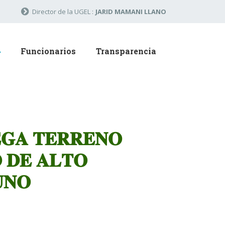
Director de la UGEL :
JARID MAMANI LLANO
Funcionarios
Transparencia
𝐆𝐀 𝐓𝐄𝐑𝐑𝐄𝐍𝐎
 𝐃𝐄 𝐀𝐋𝐓𝐎
𝐍𝐎