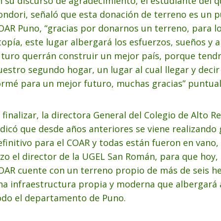
n su discurso de agradecimiento, el estudiante del 
ondori, señaló que esta donación de terreno es un pu
OAR Puno, “gracias por donarnos un terreno, para l
topía, este lugar albergará los esfuerzos, sueños y
uturo querrán construir un mejor país, porque tend
uestro segundo hogar, un lugar al cual llegar y decir
ormé para un mejor futuro, muchas gracias” puntual
l finalizar, la directora General del Colegio de Alto 
ndicó que desde años anteriores se viene realizando
efinitivo para el COAR y todas están fueron en vano,
izo el director de la UGEL San Román, para que hoy,
OAR cuente con un terreno propio de más de seis he
na infraestructura propia y moderna que albergará 
odo el departamento de Puno.