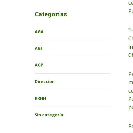
c
P
Categorías
“
AGA
C
i
AGI
C
AGP
P
m
Direccion
c
P
RRHH
p
Sin categoría
P