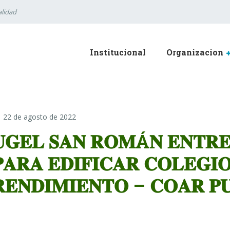
lidad
Institucional
Organizacion
22 de agosto de 2022
𝐆𝐄𝐋 𝐒𝐀𝐍 𝐑𝐎𝐌Á𝐍 𝐄𝐍𝐓𝐑𝐄
𝐀𝐑𝐀 𝐄𝐃𝐈𝐅𝐈𝐂𝐀𝐑 𝐂𝐎𝐋𝐄𝐆𝐈
𝐄𝐍𝐃𝐈𝐌𝐈𝐄𝐍𝐓𝐎 – 𝐂𝐎𝐀𝐑 𝐏