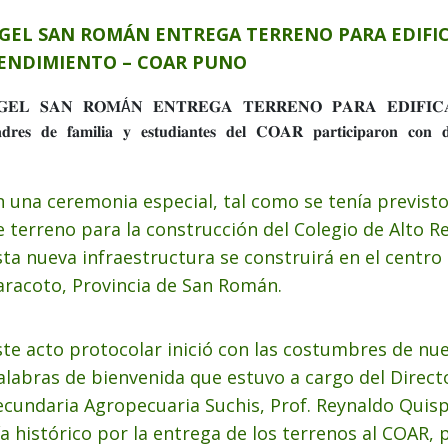
GEL SAN ROMÁN ENTREGA TERRENO PARA EDIFIC
ENDIMIENTO – COAR PUNO
𝐆𝐄𝐋 𝐒𝐀𝐍 𝐑𝐎𝐌Á𝐍 𝐄𝐍𝐓𝐑𝐄𝐆𝐀 𝐓𝐄𝐑𝐑𝐄𝐍𝐎 𝐏𝐀𝐑𝐀 𝐄𝐃𝐈𝐅𝐈𝐂
𝐝𝐫𝐞𝐬 𝐝𝐞 𝐟𝐚𝐦𝐢𝐥𝐢𝐚 𝐲 𝐞𝐬𝐭𝐮𝐝𝐢𝐚𝐧𝐭𝐞𝐬 𝐝𝐞𝐥 𝐂𝐎𝐀𝐑 𝐩𝐚𝐫𝐭𝐢𝐜𝐢𝐩𝐚𝐫𝐨𝐧 𝐜𝐨𝐧 𝐝𝐢
n una ceremonia especial, tal como se tenía previsto,
e terreno para la construcción del Colegio de Alto 
sta nueva infraestructura se construirá en el centro
aracoto, Provincia de San Román.
ste acto protocolar inició con las costumbres de nues
alabras de bienvenida que estuvo a cargo del Directo
ecundaria Agropecuaria Suchis, Prof. Reynaldo Quisp
ía histórico por la entrega de los terrenos al COAR, 