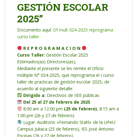
GESTIÓN ESCOLAR
2025”
Documento aquí:
Of mult 024-2025 reprograma
curso taller
R E P R O G R A M A C I O N
Curso Taller:
Gestión Escolar 2025
Estimados(as) Directores(as),
Mediante el presente se les remite el Oficio
múltiple N° 024-2025, que reprograma el I curso
taller de practicas de gestión escolar 2025, de
acuerdo al siguiente detalle:
Dirigido a:
Directivos de IIEE públicas
Del 25 al 27 de febrero de 2025
.
8:00 am a 12:00 pm
(25 de febrero)
, 8:15 am a
1:00 pm (26 y 27 de febrero)
Lugar: Auditorio «Fernando Stahl» de la UPeU
Campus Juliaca (25 de febrero), IES José Antonio
Encinas (26 y 27 de febrero).