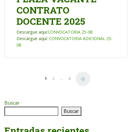
CONTRATO
DOCENTE 2025
Descargue aquí:
CONVOCATORIA 25-08
Descargue aquí:
CONVOCATORIA ADICIONAL 25-
08
Paginación de entradas
1
2
…
4
Buscar
Buscar
Entradas recientes