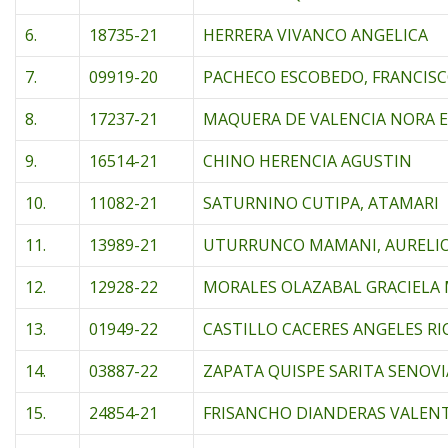
6.
18735-21
HERRERA VIVANCO ANGELICA
7.
09919-20
PACHECO ESCOBEDO, FRANCISC
8.
17237-21
MAQUERA DE VALENCIA NORA 
9.
16514-21
CHINO HERENCIA AGUSTIN
10.
11082-21
SATURNINO CUTIPA, ATAMARI
11.
13989-21
UTURRUNCO MAMANI, AURELI
12.
12928-22
MORALES OLAZABAL GRACIELA
13.
01949-22
CASTILLO CACERES ANGELES R
14.
03887-22
ZAPATA QUISPE SARITA SENOVI
15.
24854-21
FRISANCHO DIANDERAS VALEN