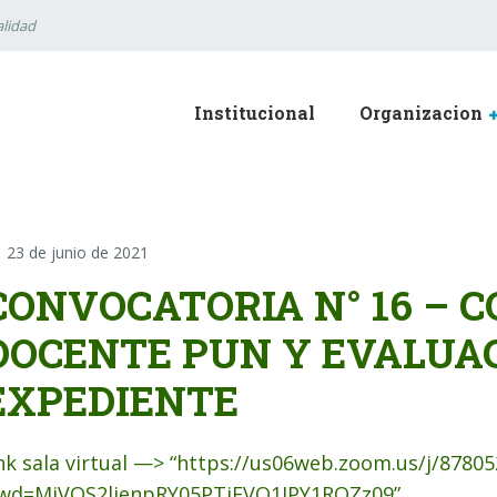
lidad
Institucional
Organizacion
23 de junio de 2021
CONVOCATORIA N° 16 – 
DOCENTE PUN Y EVALUA
EXPEDIENTE
ink sala virtual —> “https://us06web.zoom.us/j/8780
wd=MjVOS2lienpRY05PTjFVQ1JPY1RQZz09”