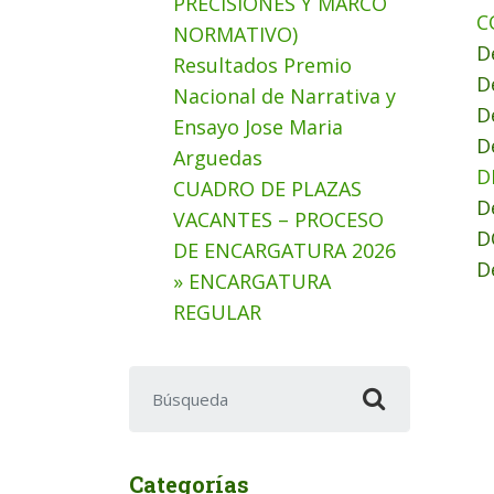
PRECISIONES Y MARCO
C
NORMATIVO)
D
Resultados Premio
D
Nacional de Narrativa y
D
Ensayo Jose Maria
D
Arguedas
D
CUADRO DE PLAZAS
D
VACANTES – PROCESO
D
DE ENCARGATURA 2026
D
» ENCARGATURA
REGULAR
Buscar:
Categorías