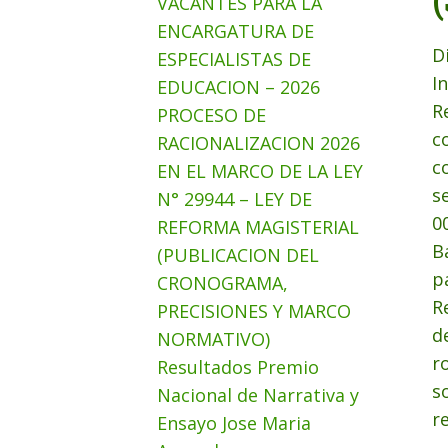
VACANTES PARA LA
ENCARGATURA DE
D
ESPECIALISTAS DE
I
EDUCACION – 2026
R
PROCESO DE
c
RACIONALIZACION 2026
c
EN EL MARCO DE LA LEY
s
N° 29944 – LEY DE
0
REFORMA MAGISTERIAL
B
(PUBLICACION DEL
p
CRONOGRAMA,
R
PRECISIONES Y MARCO
d
NORMATIVO)
r
Resultados Premio
s
Nacional de Narrativa y
r
Ensayo Jose Maria