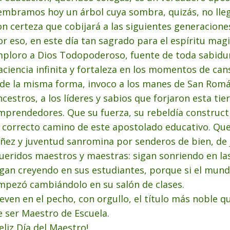
embramos hoy un árbol cuya sombra, quizás, no lle
on certeza que cobijará a las siguientes generacione
or eso, en este día tan sagrado para el espíritu magis
mploro a Dios Todopoderoso, fuente de toda sabidur
aciencia infinita y fortaleza en los momentos de can
 de la misma forma, invoco a los manes de San Román
ncestros, a los líderes y sabios que forjaron esta tier
mprendedores. Que su fuerza, su rebeldía constructi
l correcto camino de este apostolado educativo. Que 
iñez y juventud sanromina por senderos de bien, de ju
ueridos maestros y maestras: sigan sonriendo en las
igan creyendo en sus estudiantes, porque si el mun
mpezó cambiándolo en su salón de clases.
leven en el pecho, con orgullo, el título más noble 
e ser Maestro de Escuela.
Feliz Día del Maestro!