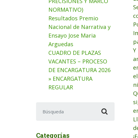
PRECISIONES Y MARCO
S
NORMATIVO)
c
Resultados Premio
P
Nacional de Narrativa y
I
Ensayo Jose Maria
p
Arguedas
Y
CUADRO DE PLAZAS
a
VACANTES – PROCESO
e
DE ENCARGATURA 2026
e
» ENCARGATURA
n
REGULAR
Q
s
Buscar:
e
L
d
Categorías
¡