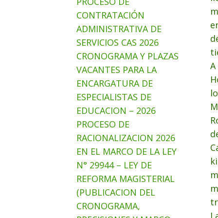
PROCESO DE
m
CONTRATACIÓN
e
ADMINISTRATIVA DE
d
SERVICIOS CAS 2026
t
CRONOGRAMA Y PLAZAS
A
VACANTES PARA LA
H
ENCARGATURA DE
l
ESPECIALISTAS DE
M
EDUCACION – 2026
R
PROCESO DE
d
RACIONALIZACION 2026
C
EN EL MARCO DE LA LEY
k
N° 29944 – LEY DE
m
REFORMA MAGISTERIAL
m
(PUBLICACION DEL
t
CRONOGRAMA,
L