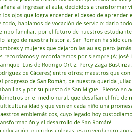
añana al ingresar al aula, decididos a transformar 
n los ojos que logra encender el deseo de aprender e
e todo, hablamos de vocación de servicio: darlo todo
iempo familiar, por el futuro de nuestros estudiante
 lo largo de nuestra historia, San Román ha sido cu
ombres y mujeres que dejaron las aulas; pero jamás 
os recordamos y recordaremos por siempre (A; José 
anrique, Luis de Rodrigo Ortiz, Percy Zaga Bustinza, 
odríguez de Cáceres) entre otros; maestros que con 
el progreso de San Román, de nuestra querida Juliac
abanillas y por su puesto de San Miguel. Pienso en 
ilómetros en el medio rural, que desafían el frío de
ulticulturalidad y que ven en cada niño una promesa
aestros emblemáticos, cuyo legado hoy custodiamos:
ransformación y el desarrollo de San Román!
a educación, queridos colegas, es un verdadero apost