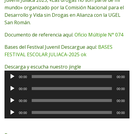
mundo» organizado por la Comisión Nacional para el
Desarrollo y Vida sin Drogas en Alianza con la UGEL
San Román.
Documento de referencia aquí:
Oficio Múltiple N° 074
Bases del Festival Juvenil Descargue aquí:
BASES
FESTIVAL ESCOLAR JULIACA-2025 ok
Descarga y escucha nuestro jingle
Reproductor
00:00
00:00
de
Reproductor
audio
00:00
00:00
de
Reproductor
audio
00:00
00:00
de
Reproductor
audio
00:00
00:00
de
audio