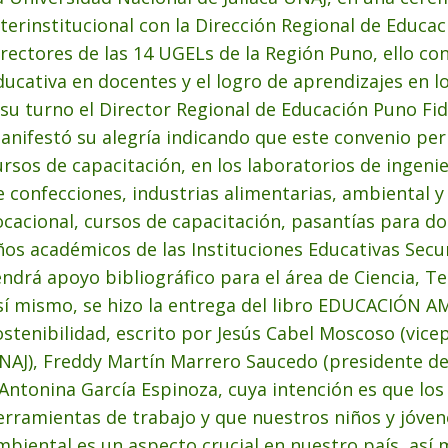
nterinstitucional con la Dirección Regional de Educa
irectores de las 14 UGELs de la Región Puno, ello con 
ducativa en docentes y el logro de aprendizajes en l
 su turno el Director Regional de Educación Puno F
anifestó su alegría indicando que este convenio pe
ursos de capacitación, en los laboratorios de ingenie
e confecciones, industrias alimentarias, ambiental y
ocacional, cursos de capacitación, pasantías para do
ños académicos de las Instituciones Educativas Secun
endrá apoyo bibliográfico para el área de Ciencia, T
sí mismo, se hizo la entrega del libro EDUCACIÓN A
ostenibilidad, escrito por Jesús Cabel Moscoso (vice
NAJ), Freddy Martín Marrero Saucedo (presidente de
 Antonina García Espinoza, cuya intención es que lo
erramientas de trabajo y que nuestros niños y jóven
mbiental es un aspecto crucial en nuestro país, así