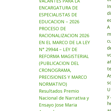
VACANTES PARA LA
I
ENCARGATURA DE
d
ESPECIALISTAS DE
e
EDUCACION – 2026
A
PROCESO DE
m
RACIONALIZACION 2026
c
EN EL MARCO DE LA LEY
d
N° 29944 – LEY DE
v
REFORMA MAGISTERIAL
a
(PUBLICACION DEL
t
CRONOGRAMA,
A
PRECISIONES Y MARCO
s
NORMATIVO)
U
Resultados Premio
y
Nacional de Narrativa y
h
Ensayo Jose Maria
a