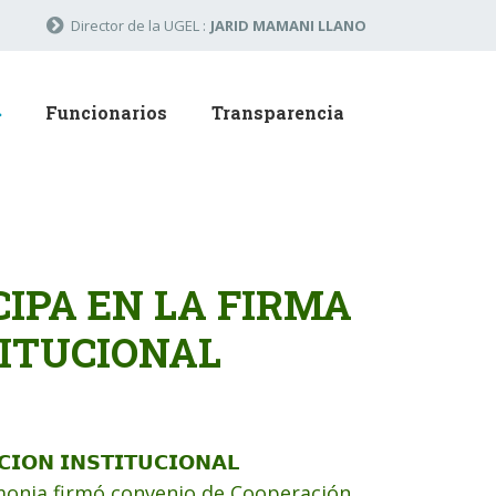
Director de la UGEL :
JARID MAMANI LLANO
Funcionarios
Transparencia
IPA EN LA FIRMA
TITUCIONAL
𝗜𝗢𝗡 𝗜𝗡𝗦𝗧𝗜𝗧𝗨𝗖𝗜𝗢𝗡𝗔𝗟
emonia firmó convenio de Cooperación