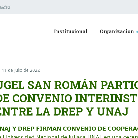
lidad
Institucional
Organizacion
11 de julio de 2022
UGEL SAN ROMÁN PARTIC
DE CONVENIO INTERINS
ENTRE LA DREP Y UNAJ
𝗡𝗔𝗝 𝗬 𝗗𝗥𝗘𝗣 𝗙𝗜𝗥𝗠𝗔𝗡 𝗖𝗢𝗡𝗩𝗘𝗡𝗜𝗢 𝗗𝗘 𝗖𝗢𝗢𝗣𝗘𝗥𝗔
a Universidad Nacional de Juliaca UNAJ, en una cer