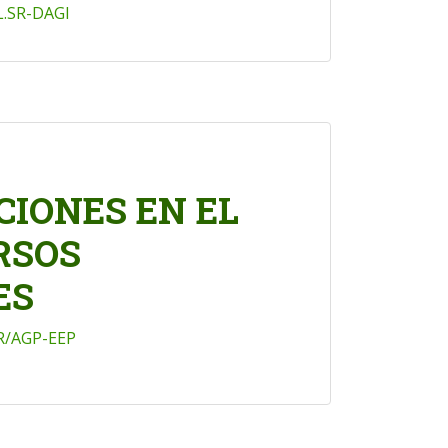
.SR-DAGI
IONES EN EL
RSOS
ES
R/AGP-EEP