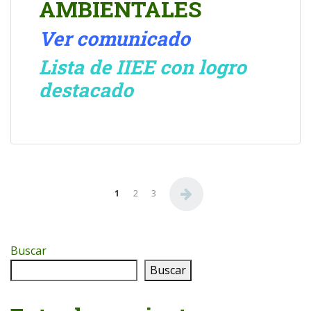
AMBIENTALES
Ver comunicado
Lista de IIEE con logro
destacado
Paginación de entradas
1
2
3
Buscar
Buscar