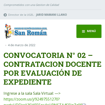
Comprometidos con una Gestion de Calidad
Director de la UGEL :
JARID MAMANI LLANO
MENÚ
4 de marzo de 2022
CONVOCATORIA N° 02 –
CONTRATACION DOCENTE
POR EVALUACIÓN DE
EXPEDIENTE
Ingrese a la sala Sala Virtual: —>
https://zoom.us/j/92497551270?
pwd=UDFlczA3SHE5Snc4aURNSTA4SEJpZz09