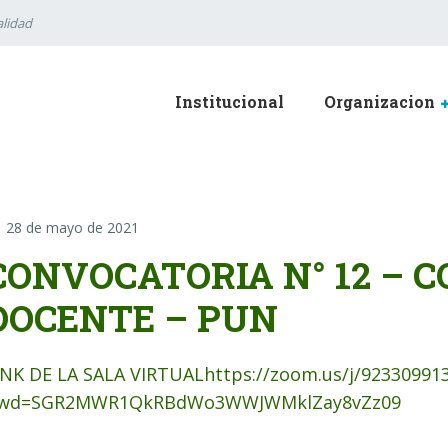
lidad
Institucional
Organizacion
28 de mayo de 2021
CONVOCATORIA N° 12 – 
DOCENTE – PUN
INK DE LA SALA VIRTUALhttps://zoom.us/j/92330991
wd=SGR2MWR1QkRBdWo3WWJWMklZay8vZz09