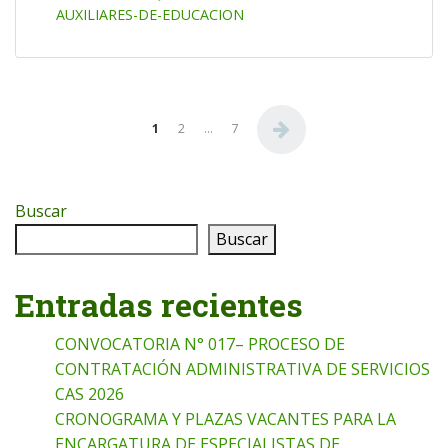
AUXILIARES-DE-EDUCACION
Paginación de entradas
1
2
…
7
Buscar
Buscar
Entradas recientes
CONVOCATORIA N° 017– PROCESO DE
CONTRATACIÓN ADMINISTRATIVA DE SERVICIOS
CAS 2026
CRONOGRAMA Y PLAZAS VACANTES PARA LA
ENCARGATURA DE ESPECIALISTAS DE