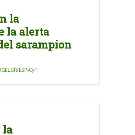
n la
 la alerta
 del sarampion
UGEL.SR/ESP-CyT
 la