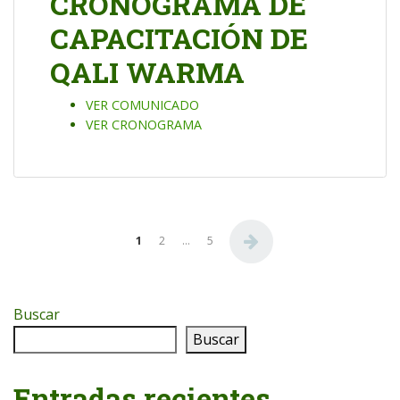
CRONOGRAMA DE
CAPACITACIÓN DE
QALI WARMA
VER COMUNICADO
VER CRONOGRAMA
Paginación de entradas
1
2
…
5
Buscar
Buscar
Entradas recientes