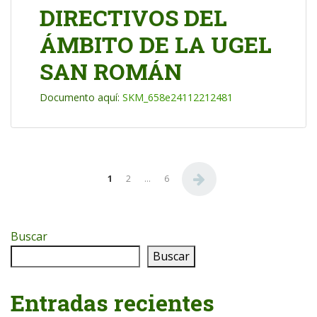
DIRECTIVOS DEL
ÁMBITO DE LA UGEL
SAN ROMÁN
Documento aquí:
SKM_658e24112212481
Paginación de entradas
1
2
…
6
Buscar
Buscar
Entradas recientes