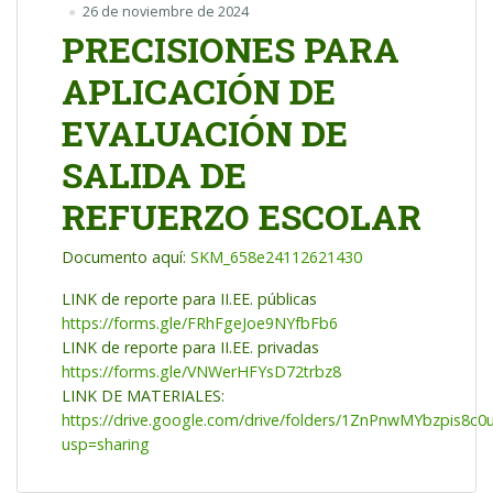
26 de noviembre de 2024
PRECISIONES PARA
APLICACIÓN DE
EVALUACIÓN DE
SALIDA DE
REFUERZO ESCOLAR
Documento aquí:
SKM_658e24112621430
LINK de reporte para II.EE. públicas
https://forms.gle/FRhFgeJoe9NYfbFb6
LINK de reporte para II.EE. privadas
https://forms.gle/VNWerHFYsD72trbz8
LINK DE MATERIALES:
https://drive.google.com/drive/folders/1ZnPnwMYbzpis8
usp=sharing